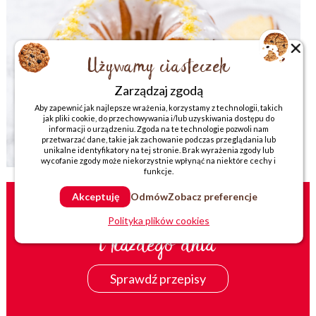
Używamy ciasteczek
Zarządzaj zgodą
Aby zapewnić jak najlepsze wrażenia, korzystamy z technologii, takich
jak pliki cookie, do przechowywania i/lub uzyskiwania dostępu do
informacji o urządzeniu. Zgoda na te technologie pozwoli nam
przetwarzać dane, takie jak zachowanie podczas przeglądania lub
unikalne identyfikatory na tej stronie. Brak wyrażenia zgody lub
wycofanie zgody może niekorzystnie wpłynąć na niektóre cechy i
funkcje.
Akceptuję
Odmów
Zobacz preferencje
PROSTO,SMACZNIE
Polityka plików cookies
i każdego dnia
Sprawdź przepisy