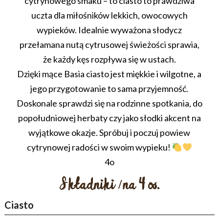
cytrynowego smaku – to ciasto to prawdziwa
uczta dla miłośników lekkich, owocowych
wypieków. Idealnie wyważona słodycz
przełamana nutą cytrusowej świeżości sprawia,
że każdy kęs rozpływa się w ustach.
Dzięki mące Basia ciasto jest miękkie i wilgotne, a
jego przygotowanie to sama przyjemność.
Doskonale sprawdzi się na rodzinne spotkania, do
popołudniowej herbaty czy jako słodki akcent na
wyjątkowe okazje. Spróbuj i poczuj powiew
cytrynowej radości w swoim wypieku!
4o
Składniki /na 4 os.
Ciasto