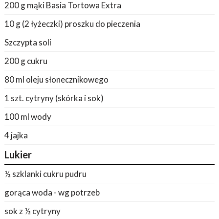
200 g mąki Basia Tortowa Extra
10 g (2 łyżeczki) proszku do pieczenia
Szczypta soli
200 g cukru
80 ml oleju słonecznikowego
1 szt. cytryny (skórka i sok)
100 ml wody
4 jajka
Lukier
½ szklanki cukru pudru
gorąca woda - wg potrzeb
sok z ½ cytryny